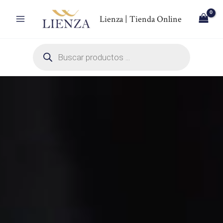
Ir
Lienza | Tienda Online
al
contenido
Búsqueda
de
productos