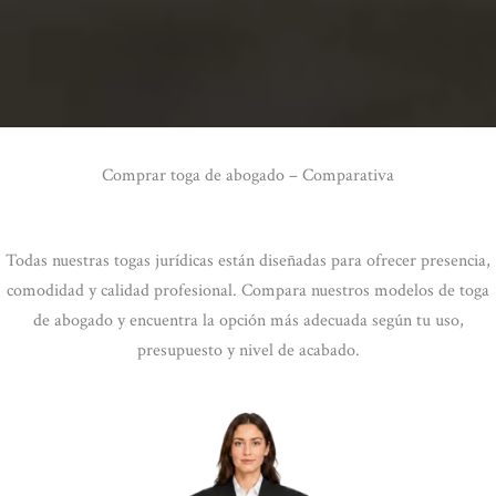
Comprar toga de abogado – Comparativa
Todas nuestras togas jurídicas están diseñadas para ofrecer presencia,
comodidad y calidad profesional. Compara nuestros modelos de toga
de abogado y encuentra la opción más adecuada según tu uso,
presupuesto y nivel de acabado.